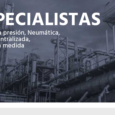
ECIALISTAS
a presión, Neumática,
entralizada,
 a medida