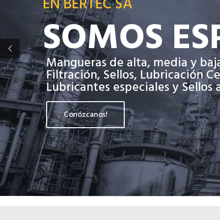
EN BERTEC SA
SOMOS ESP
Mangueras de alta, media y baj
Filtración, Sellos, Lubricación C
Lubricantes especiales y Sellos
Conózcanos!