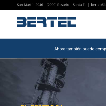
Skip
San Martín 2046 | (2000) Rosario | Santa Fe
|
bertec@b
to
content
Ahora también puede compr