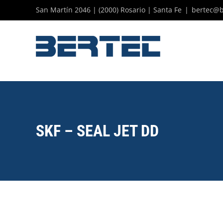
Skip
San Martín 2046 | (2000) Rosario | Santa Fe
|
bertec@b
to
content
SKF – SEAL JET DD