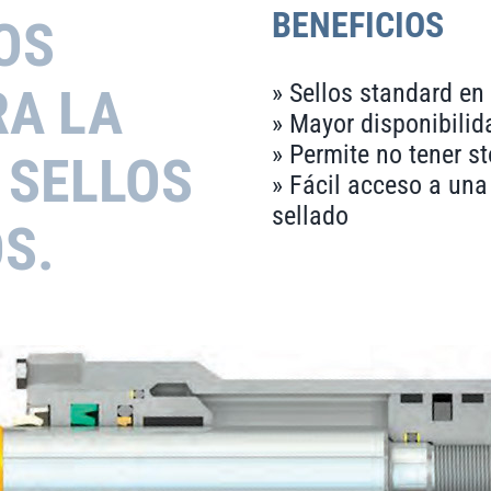
BENEFICIOS
OS
» Sellos standard e
RA LA
» Mayor disponibilid
» Permite no tener s
 SELLOS
» Fácil acceso a una
sellado
S.