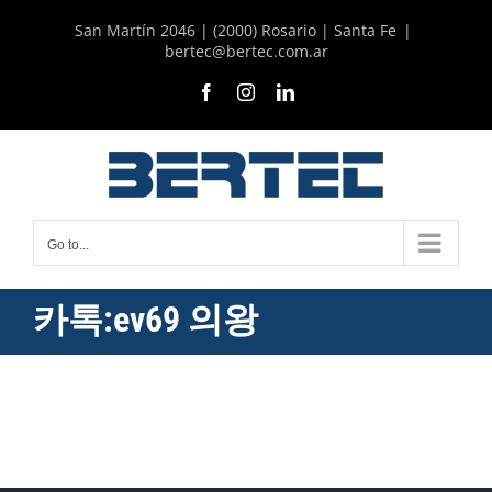
Skip
San Martín 2046 | (2000) Rosario | Santa Fe
|
to
bertec@bertec.com.ar
content
Facebook
Instagram
LinkedIn
Go to...
카톡:ev69 의왕