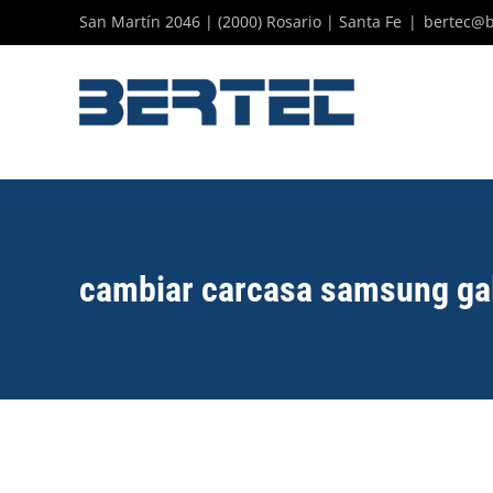
Skip
San Martín 2046 | (2000) Rosario | Santa Fe
|
bertec@b
to
content
cambiar carcasa samsung ga