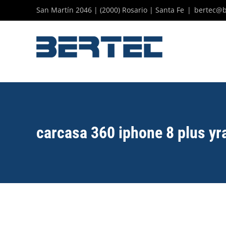
Skip
San Martín 2046 | (2000) Rosario | Santa Fe
|
bertec@b
to
content
carcasa 360 iphone 8 plus y