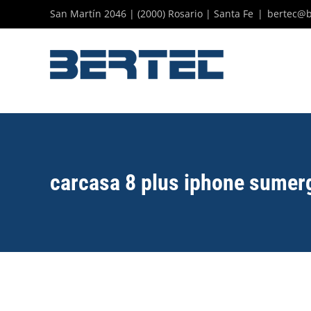
Skip
San Martín 2046 | (2000) Rosario | Santa Fe
|
bertec@b
to
content
carcasa 8 plus iphone sumer