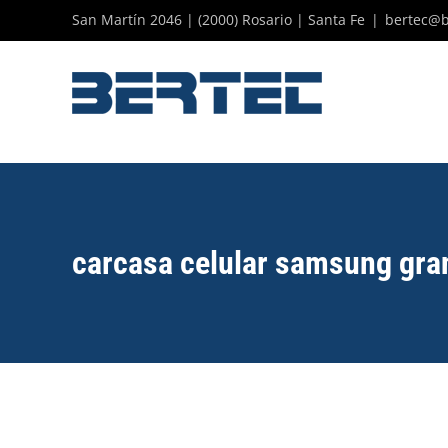
Skip
San Martín 2046 | (2000) Rosario | Santa Fe
|
bertec@b
to
content
carcasa celular samsung gra