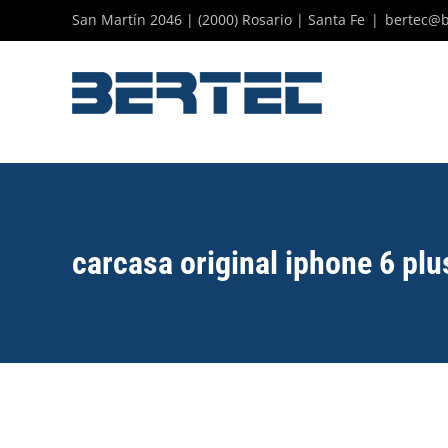
Skip
San Martín 2046 | (2000) Rosario | Santa Fe
|
bertec@b
to
content
carcasa original iphone 6 plu