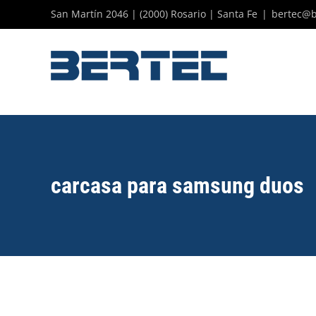
Skip
San Martín 2046 | (2000) Rosario | Santa Fe
|
bertec@b
to
content
carcasa para samsung duos