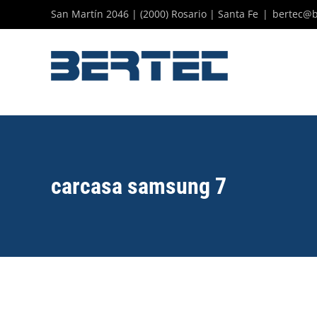
Skip
San Martín 2046 | (2000) Rosario | Santa Fe
|
bertec@b
to
content
carcasa samsung 7