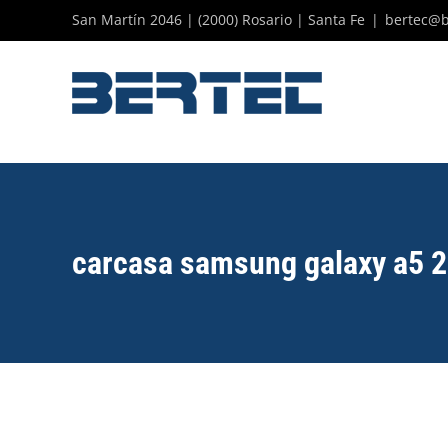
Skip
San Martín 2046 | (2000) Rosario | Santa Fe
|
bertec@b
to
content
carcasa samsung galaxy a5 