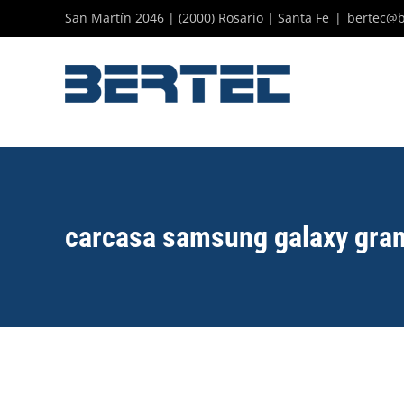
Skip
San Martín 2046 | (2000) Rosario | Santa Fe
|
bertec@b
to
content
carcasa samsung galaxy gran