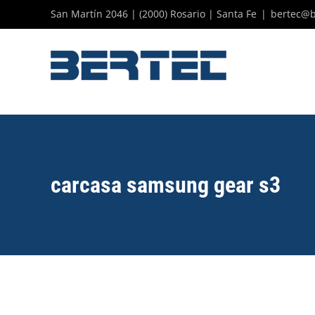
Skip
San Martín 2046 | (2000) Rosario | Santa Fe
|
bertec@b
to
content
carcasa samsung gear s3