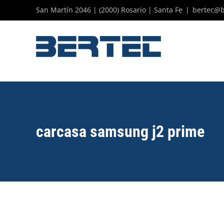
Skip
San Martín 2046 | (2000) Rosario | Santa Fe
|
bertec@b
to
content
carcasa samsung j2 prime