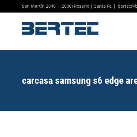
Skip
San Martín 2046 | (2000) Rosario | Santa Fe
|
bertec@b
to
content
carcasa samsung s6 edge ar