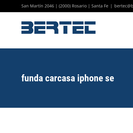
Skip
San Martín 2046 | (2000) Rosario | Santa Fe
|
bertec@b
to
content
funda carcasa iphone se