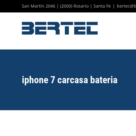
Skip
San Martín 2046 | (2000) Rosario | Santa Fe
|
bertec@b
to
content
iphone 7 carcasa bateria