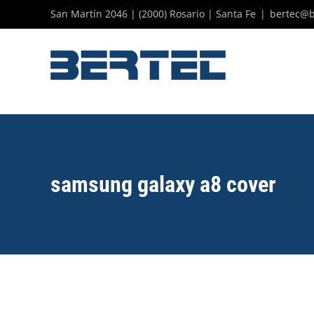
Skip
San Martín 2046 | (2000) Rosario | Santa Fe
|
bertec@b
to
content
samsung galaxy a8 cover